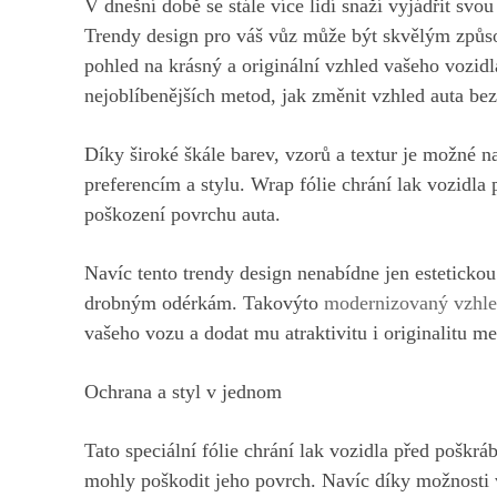
V dnešní době se stále více lidí snaží vyjádřit sv
Trendy design pro váš vůz může být skvělým způsob
pohled na krásný a originální vzhled vašeho vozid
nejoblíbenějších metod, jak změnit vzhled auta bez
Díky široké škále barev, vzorů a textur je možné 
preferencím a stylu. Wrap fólie chrání lak vozidl
poškození povrchu auta.
Navíc tento trendy design nenabídne jen esteticko
drobným odérkám. Takovýto
modernizovaný vzhl
vašeho vozu a dodat mu atraktivitu i originalitu mez
Ochrana a styl v jednom
Tato speciální fólie chrání lak vozidla před poškr
mohly poškodit jeho povrch. Navíc díky možnosti v