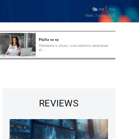
C
21.6
Brno
Pátek, 7 srpna, 2026
Půjčka na op
Představte si situaci: auto odmítne nastartovat
tři...
REVIEWS