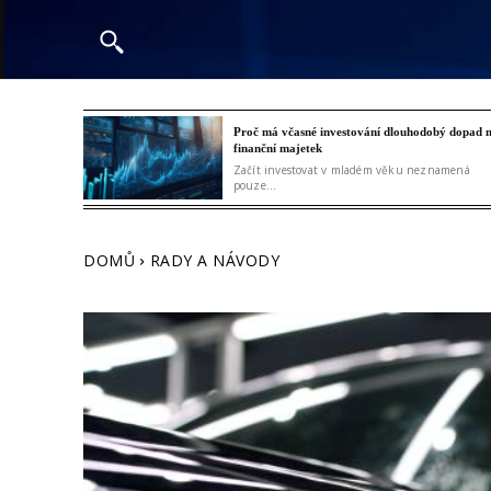
Proč má včasné investování dlouhodobý dopad 
finanční majetek
Začít investovat v mladém věku neznamená
pouze...
DOMŮ
RADY A NÁVODY