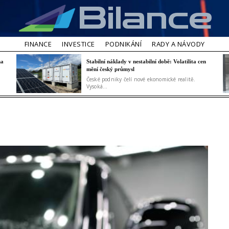
Bilance
FINANCE
INVESTICE
PODNIKÁNÍ
RADY A NÁVODY
na
Stabilní náklady v nestabilní době: Volatilita cen
mění český průmysl
České podniky čelí nové ekonomické realitě.
Vysoká...