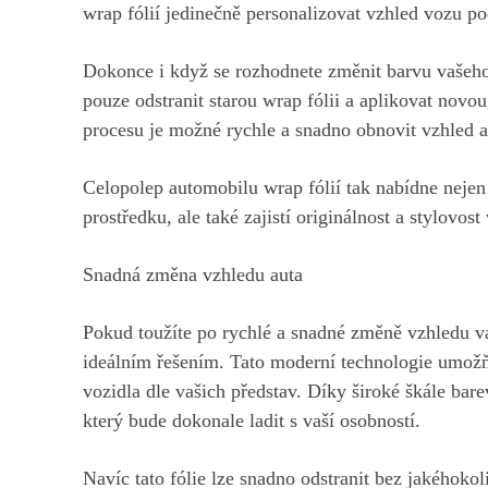
wrap fólií jedinečně personalizovat vzhled vozu pod
Dokonce i když se rozhodnete změnit barvu vašeho 
pouze odstranit starou wrap fólii a aplikovat no
procesu je možné rychle a snadno obnovit vzhled au
Celopolep automobilu wrap fólií tak nabídne nejen
prostředku, ale také zajistí originálnost a stylovost
Snadná změna vzhledu auta
Pokud toužíte po rychlé a snadné změně vzhledu va
ideálním řešením. Tato moderní technologie umož
vozidla dle vašich představ. Díky široké škále bare
který bude dokonale ladit s vaší osobností.
Navíc tato fólie lze snadno odstranit bez jakéhoko