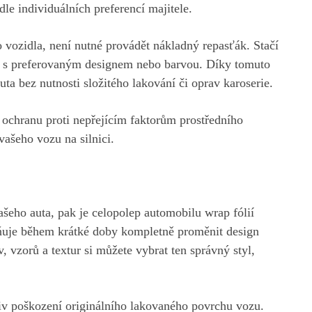
le individuálních preferencí majitele.
vozidla, není nutné provádět nákladný repasťák. Stačí
vou s preferovaným designem nebo barvou. Díky tomuto
ta bez nutnosti složitého lakování či oprav karoserie.
 ochranu proti nepřejícím faktorům prostředního
 vašeho vozu na silnici.
šeho auta, pak je celopolep automobilu wrap fólií
ňuje během krátké doby kompletně proměnit design
v, vzorů a textur si můžete vybrat ten správný styl,
liv poškození originálního lakovaného povrchu vozu.