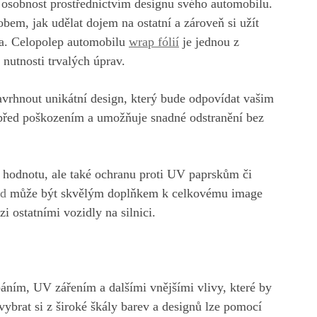
ou osobnost prostřednictvím designu svého automobilu.
em, jak udělat dojem na ostatní a zároveň si užít
la. Celopolep automobilu
wrap f
ó
lií
je jednou z
 nutnosti trvalých úprav.
navrhnout unikátní design, který bude odpovídat vašim
a před poškozením a umožňuje snadné odstranění bez
u hodnotu, ale také ochranu proti UV paprskům či
ed
může být skvělým doplňkem k celkovému image
i ostatními vozidly na silnici.
ábáním, UV zářením a dalšími vnějšími vlivy, které by
ybrat si z široké škály barev a designů lze pomocí