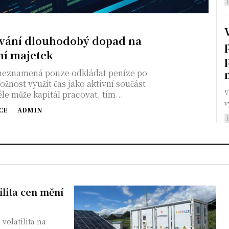
ování dlouhodobý dopad na
ní majetek
 neznamená pouze odkládat peníze po
žnost využít čas jako aktivní součást
V
éle může kapitál pracovat, tím...
v
CE
ADMIN
ilita cen mění
volatilita na