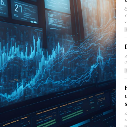
Č
V
c
P
t
E
k