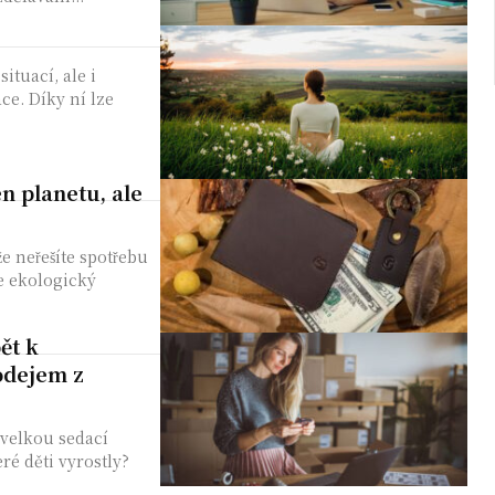
ituací, ale i
e. Díky ní lze
en planetu, ale
že neřešíte spotřebu
e ekologický
ět k
odejem z
 velkou sedací
é děti vyrostly?