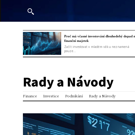
Proč má včasné investování dlouhodobý dopad 
finanční majetek
Začít investovat v mladém věku neznamená
pouze...
Rady a Návody
Finance
Investice
Podnikání
Rady a Návody