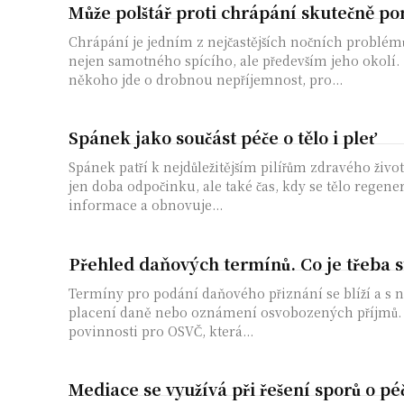
Může polštář proti chrápání skutečně p
Chrápání je jedním z nejčastějších nočních problémů
nejen samotného spícího, ale především jeho okolí.
někoho jde o drobnou nepříjemnost, pro...
Spánek jako součást péče o tělo i pleť
Spánek patří k nejdůležitějším pilířům zdravého život
jen doba odpočinku, ale také čas, kdy se tělo regene
informace a obnovuje...
Přehled daňových termínů. Co je třeba s
Termíny pro podání daňového přiznání se blíží a s 
placení daně nebo oznámení osvobozených příjmů
povinnosti pro OSVČ, která...
Mediace se využívá při řešení sporů o péč