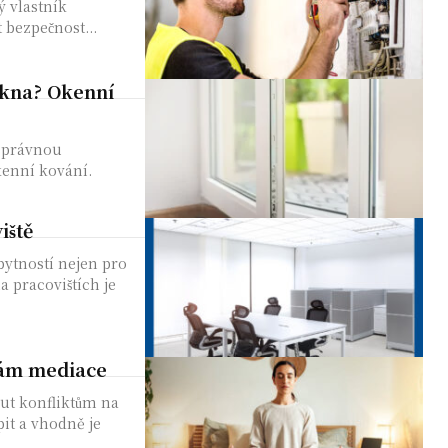
ý vlastník
t bezpečnost...
okna? Okenní
 správnou
kenní kování.
iště
bytností nejen pro
a pracovištích je
 vám mediace
ut konfliktům na
pit a vhodně je