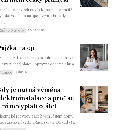
eské podniky čelí nové ekonomické realitě.
ysoká volatilita na spotovém trhu, kdy se
eny...
SvetZeny
Rady a Návody
Půjčka na op
ředstavte si situaci: auto odmítne nastartovat
ři dny před výplatou, opravna chce zálohu a...
admin
Finance
Kdy je nutná výměna
elektroinstalace a proč se
s ní nevyplatí otálet
lektrické rozvody patří k těm částem domu,
teré zůstávají většinu času skryté. Dokud vše...