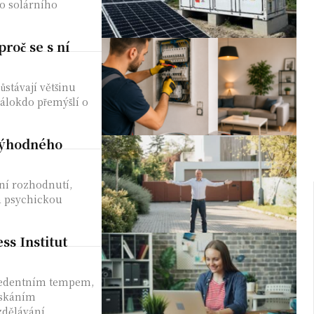
ho solárního
roč se s ní
ůstávají většinu
álokdo přemýšlí o
 výhodného
ní rozhodnutí,
na psychickou
ss Institut
ecedentním tempem,
získáním
dělávání...