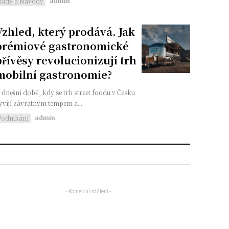
admin
Rady a Návody
Vzhled, který prodává. Jak
prémiové gastronomické
přívěsy revolucionizují trh
mobilní gastronomie?
 dnešní době, kdy se trh street foodu v Česku
yvíjí závratným tempem a...
admin
Podnikání
- Komerční sdělení -