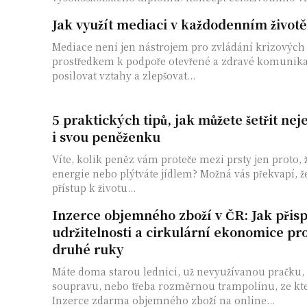
Jak využít mediaci v každodenním životě
Mediace není jen nástrojem pro zvládání krizových s
prostředkem k podpoře otevřené a zdravé komunikac
posilovat vztahy a zlepšovat...
5 praktických tipů, jak můžete šetřit nej
i svou peněženku
Víte, kolik peněz vám proteče mezi prsty jen proto, 
energie nebo plýtváte jídlem? Možná vás překvapí, ž
přístup k životu...
Inzerce objemného zboží v ČR: Jak přisp
udržitelnosti a cirkulární ekonomice pr
druhé ruky
Máte doma starou lednici, už nevyužívanou pračku,
soupravu, nebo třeba rozměrnou trampolínu, ze kter
Inzerce zdarma objemného zboží na online...