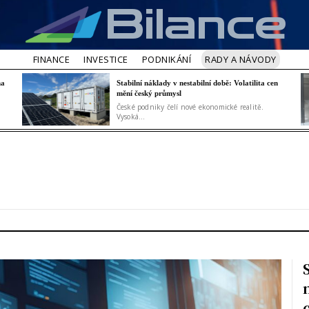
Bilance
FINANCE
INVESTICE
PODNIKÁNÍ
RADY A NÁVODY
na
Stabilní náklady v nestabilní době: Volatilita cen
mění český průmysl
České podniky čelí nové ekonomické realitě.
Vysoká...