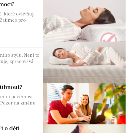
omoci?
, které ovlivňují
 Zatímco pro
ního stylu. Není to
ruje, zpracovává
tihnout?
nimi i povinnost
. Pozor na změnu
i o děti