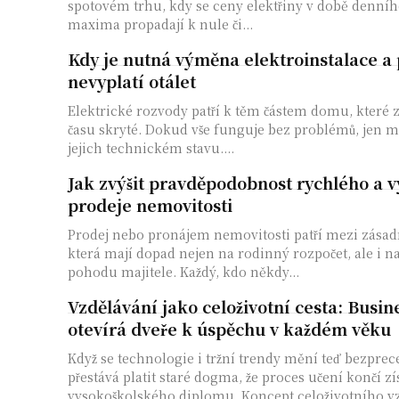
spotovém trhu, kdy se ceny elektřiny v době denní
maxima propadají k nule či...
Kdy je nutná výměna elektroinstalace a p
nevyplatí otálet
Elektrické rozvody patří k těm částem domu, které z
času skryté. Dokud vše funguje bez problémů, jen m
jejich technickém stavu....
Jak zvýšit pravděpodobnost rychlého a
prodeje nemovitosti
Prodej nebo pronájem nemovitosti patří mezi zásad
která mají dopad nejen na rodinný rozpočet, ale i 
pohodu majitele. Každý, kdo někdy...
Vzdělávání jako celoživotní cesta: Busine
otevírá dveře k úspěchu v každém věku
Když se technologie i tržní trendy mění teď bezpr
přestává platit staré dogma, že proces učení končí 
vysokoškolského diplomu. Koncept celoživotního vz