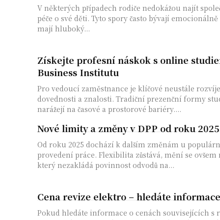
V některých případech rodiče nedokážou najít společ
péče o své děti. Tyto spory často bývají emocionálně
mají hluboký...
Získejte profesní náskok s online stud
Business Institutu
Pro vedoucí zaměstnance je klíčové neustále rozvíj
dovednosti a znalosti. Tradiční prezenční formy stud
narážejí na časové a prostorové bariéry....
Nové limity a změny v DPP od roku 2025
Od roku 2025 dochází k dalším změnám u populárn
provedení práce. Flexibilita zůstává, mění se ovšem 
který nezakládá povinnost odvodů na...
Cena revize elektro – hledáte informac
Pokud hledáte informace o cenách souvisejících s 