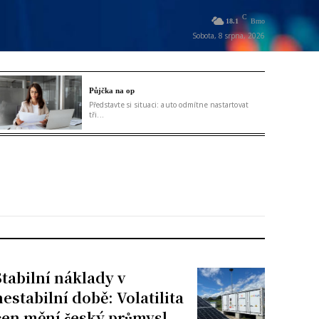
C
18.1
Brno
Sobota, 8 srpna, 2026
Půjčka na op
Představte si situaci: auto odmítne nastartovat
tři...
Stabilní náklady v
nestabilní době: Volatilita
cen mění český průmysl