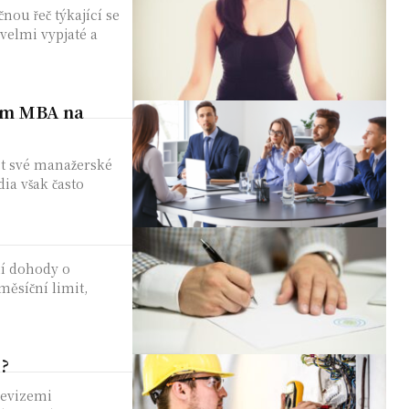
nou řeč týkající se
 velmi vypjaté a
iem MBA na
et své manažerské
ia však často
í dohody o
měsíční limit,
e?
revizemi