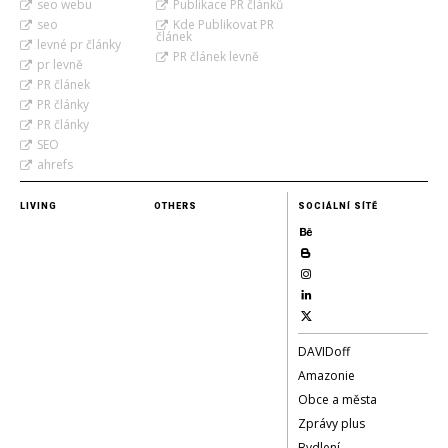
seo webu
Publikace PR článků
seo
Kde Publikovat PR
článek
levné pr články
PR článek levně
pr levně
PR článek
PR články
PR články
SEO
ahrefs
LIVING
OTHERS
SOCIÁLNÍ SÍTĚ
DAVIDoff
Amazonie
Obce a města
Zprávy plus
Bydlení