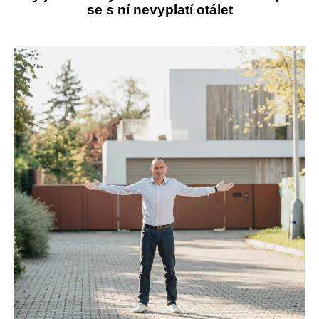
se s ní nevyplatí otálet