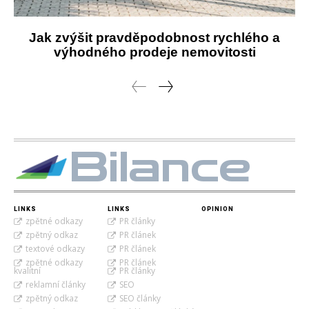
Jak zvýšit pravděpodobnost rychlého a
výhodného prodeje nemovitosti
Bilance
LINKS
LINKS
OPINION
zpětné odkazy
PR články
zpětný odkaz
PR článek
textové odkazy
PR článek
zpětné odkazy
PR článek
kvalitní
PR články
reklamní články
SEO
zpětný odkaz
SEO články