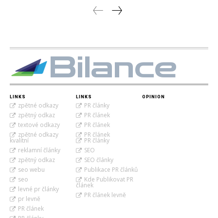
Bilance
LINKS
LINKS
OPINION
zpětné odkazy
PR články
zpětný odkaz
PR článek
textové odkazy
PR článek
zpětné odkazy
PR článek
kvalitní
PR články
reklamní články
SEO
zpětný odkaz
SEO články
seo webu
Publikace PR článků
seo
Kde Publikovat PR
článek
levné pr články
PR článek levně
pr levně
PR článek