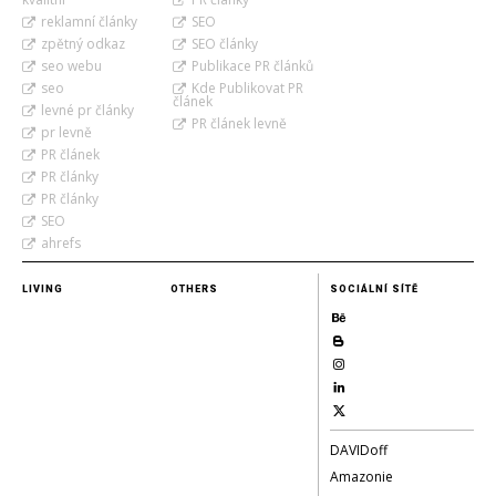
reklamní články
SEO
zpětný odkaz
SEO články
seo webu
Publikace PR článků
seo
Kde Publikovat PR
článek
levné pr články
PR článek levně
pr levně
PR článek
PR články
PR články
SEO
ahrefs
LIVING
OTHERS
SOCIÁLNÍ SÍTĚ
DAVIDoff
Amazonie