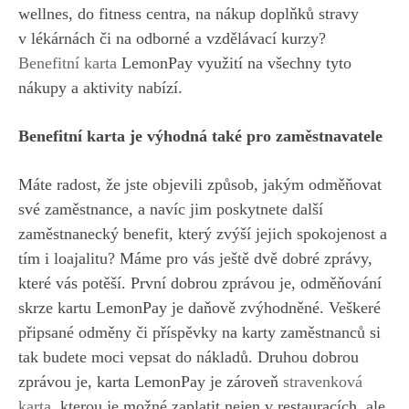
wellnes, do fitness centra, na nákup doplňků stravy
v lékárnách či na odborné a vzdělávací kurzy?
Benefitní karta
LemonPay využití na všechny tyto
nákupy a aktivity nabízí.
Benefitní karta je výhodná také pro zaměstnavatele
Máte radost, že jste objevili způsob, jakým odměňovat
své zaměstnance, a navíc jim poskytnete další
zaměstnanecký benefit, který zvýší jejich spokojenost a
tím i loajalitu? Máme pro vás ještě dvě dobré zprávy,
které vás potěší. První dobrou zprávou je, odměňování
skrze kartu LemonPay je daňově zvýhodněné. Veškeré
připsané odměny či příspěvky na karty zaměstnanců si
tak budete moci vepsat do nákladů. Druhou dobrou
zprávou je, karta LemonPay je zároveň
stravenková
karta
, kterou je možné zaplatit nejen v restauracích, ale