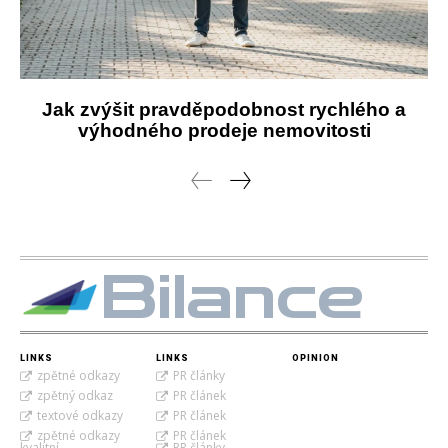
Jak zvýšit pravděpodobnost rychlého a
výhodného prodeje nemovitosti
Bilance
LINKS
LINKS
OPINION
zpětné odkazy
PR články
zpětný odkaz
PR článek
textové odkazy
PR článek
zpětné odkazy
PR článek
kvalitní
PR články