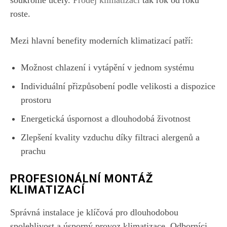
soukromé účely.
Prodej klimatizací
tak rok od roku
roste.
Mezi hlavní benefity moderních klimatizací patří:
Možnost chlazení i vytápění v jednom systému
Individuální přizpůsobení podle velikosti a dispozice
prostoru
Energetická úspornost a dlouhodobá životnost
Zlepšení kvality vzduchu díky filtraci alergenů a
prachu
PROFESIONÁLNÍ MONTÁŽ
KLIMATIZACÍ
Správná instalace je klíčová pro dlouhodobou
spolehlivost a úsporný provoz klimatizace. Odborníci