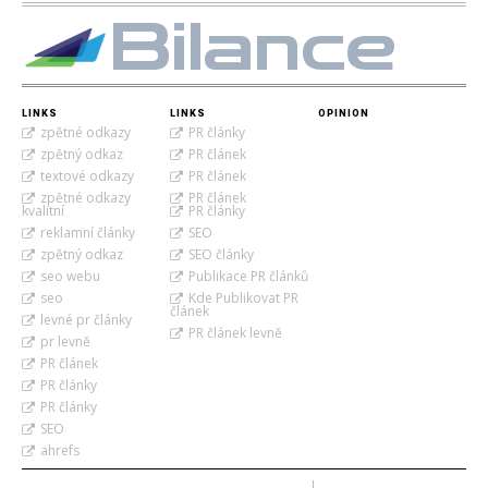
Bilance
LINKS
LINKS
OPINION
zpětné odkazy
PR články
zpětný odkaz
PR článek
textové odkazy
PR článek
zpětné odkazy
PR článek
kvalitní
PR články
reklamní články
SEO
zpětný odkaz
SEO články
seo webu
Publikace PR článků
seo
Kde Publikovat PR
článek
levné pr články
PR článek levně
pr levně
PR článek
PR články
PR články
SEO
ahrefs