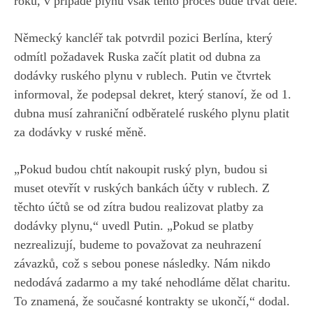
roku, v případě plynu však tento proces bude trvat déle.
Německý kancléř tak potvrdil pozici Berlína, který
odmítl požadavek Ruska začít platit od dubna za
dodávky ruského plynu v rublech. Putin ve čtvrtek
informoval, že podepsal dekret, který stanoví, že od 1.
dubna musí zahraniční odběratelé ruského plynu platit
za dodávky v ruské měně.
„Pokud budou chtít nakoupit ruský plyn, budou si
muset otevřít v ruských bankách účty v rublech. Z
těchto účtů se od zítra budou realizovat platby za
dodávky plynu,“ uvedl Putin. „Pokud se platby
nezrealizují, budeme to považovat za neuhrazení
závazků, což s sebou ponese následky. Nám nikdo
nedodává zadarmo a my také nehodláme dělat charitu.
To znamená, že současné kontrakty se ukončí,“ dodal.