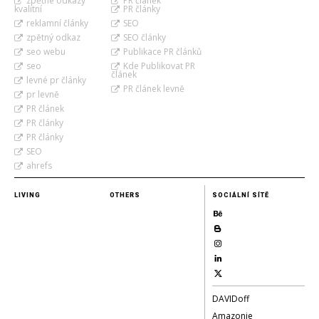
zpětné odkazy
PR článek
kvalitní
PR články
reklamní články
SEO
zpětný odkaz
SEO články
seo webu
Publikace PR článků
seo
Kde Publikovat PR
článek
levné pr články
PR článek levně
pr levně
PR článek
PR články
PR články
SEO
ahrefs
LIVING
OTHERS
SOCIÁLNÍ SÍTĚ
DAVIDoff
Amazonie