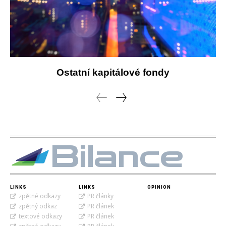
Ostatní kapitálové fondy
Bilance
LINKS
LINKS
OPINION
zpětné odkazy
PR články
zpětný odkaz
PR článek
textové odkazy
PR článek