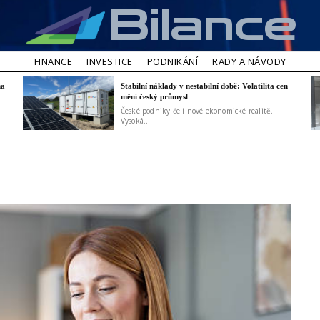
Bilance
FINANCE
INVESTICE
PODNIKÁNÍ
RADY A NÁVODY
na
Stabilní náklady v nestabilní době: Volatilita cen
mění český průmysl
České podniky čelí nové ekonomické realitě.
Vysoká...