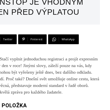
ONSTOP JE VHODNÝM
EN PŘED VÝPLATOU
Twitter
Pinterest
WhatsApp
 Stačí vyplnit jednoduchou registraci a projít expresním
ý den v roce! Jinými slovy, záleží pouze na vás, kdy
ohou být vyřešeny ještě dnes, bez dalšího odkladu.
í. Proč také? Dnešní svět umožňuje online cestu, která
ěcná, představuje moderní standard v řadě oborů.
skvělá zpráva pro každého žadatele.
Á POLOŽKA