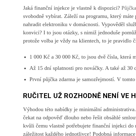
Jaká finanční injekce je vlastně k dispozici?
Půjčka
svobodně vybírat. Záleží na programu, který máte p
nahradit elektroniku v domácnosti. Vypověděl slu
konvici? I to jsou otázky, s nimiž jednoduše pomů
protože volba je vždy na klientech, to je pravidlo č
1 000 Kč a 30 000 Kč, to jsou dvě čísla, která 
Až 15 dní splatnosti pro nováčky. A také až 30 
První půjčka zdarma je samozřejmostí. V tomto 
RUČITEL UŽ ROZHODNĚ NENÍ VE 
Výhodou této nabídky je minimální administrativa
čekat na odpověď dlouho nebo řešit obsáhlé smlouvy
kvůli čemu vlastně potřebujete finanční injekci do 
záležitost každého jednotlivce! Podobná informace