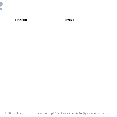
e
OPINION
LIVING
e než 700 webech. Inzerci na webu zajišťuje
Redakce: info@press-media.cz