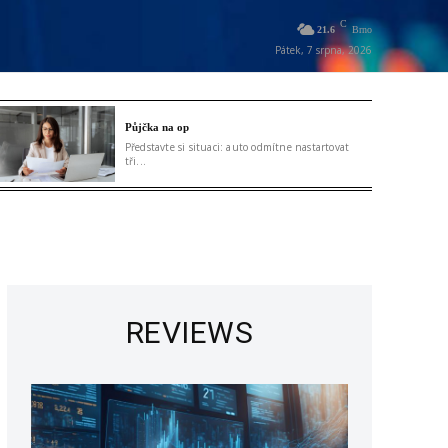
C
21.6
Brno
Pátek, 7 srpna, 2026
Půjčka na op
Představte si situaci: auto odmítne nastartovat
tři...
REVIEWS