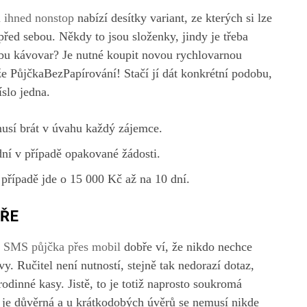
 ihned nonstop
nabízí desítky variant, ze kterých si lze
řed sebou. Někdy to jsou složenky, jindy je třeba
žbu kávovar? Je nutné koupit novou rychlovarnou
že PůjčkaBezPapírování! Stačí jí dát konkrétní podobu,
íslo jedna.
musí brát v úvahu každý zájemce.
dní v případě opakované žádosti.
případě jde o 15 000 Kč až na 10 dní.
HŘE
.
SMS půjčka přes mobil
dobře ví, že nikdo nechce
. Ručitel není nutností, stejně tak nedorazí dotaz,
rodinné kasy. Jistě, to je totiž naprosto soukromá
 je důvěrná a u krátkodobých úvěrů se nemusí nikde