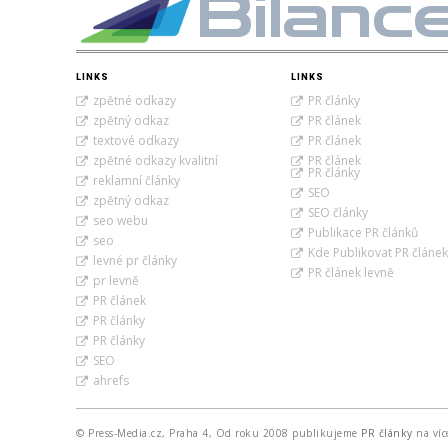
Bilanc
LINKS
LINKS
zpětné odkazy
PR články
zpětný odkaz
PR článek
textové odkazy
PR článek
zpětné odkazy kvalitní
PR článek
PR články
reklamní články
SEO
zpětný odkaz
SEO články
seo webu
Publikace PR článků
seo
Kde Publikovat PR článek
levné pr články
PR článek levně
pr levně
PR článek
PR články
PR články
SEO
ahrefs
© Press-Media.cz, Praha 4, Od roku 2008 publikujeme
PR články
na víc