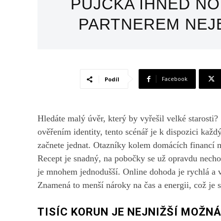
PŮJČKA IHNED N
PARTNEREM NEJ
Facebook
Podíl
Hledáte malý úvěr, který by vyřešil velké starosti?
ověřením identity, tento scénář je k dispozici každ
začnete jednat. Otazníky kolem domácích financí m
Recept je snadný, na pobočky se už opravdu nechod
je mnohem jednodušší. Online dohoda je rychlá a v
Znamená to menší nároky na čas a energii, což je 
TISÍC KORUN JE NEJNIŽŠÍ MOŽN