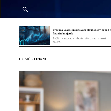
Proč má včasné investování dlouhodobý dopad 
finanční majetek
Začít investovat v mladém věku neznamená
pouze...
DOMŮ
FINANCE