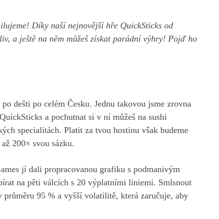
lujeme! Díky naší nejnovější hře QuickSticks od
iv, a ještě na něm můžeš získat parádní výhry! Pojď ho
y po dešti po celém Česku. Jednu takovou jsme zrovna
uickSticks a pochutnat si v ní můžeš na sushi
ých specialitách. Platit za tvou hostinu však budeme
 až 200× svou sázku.
o Games jí dali propracovanou grafiku s podmanivým
at na pěti válcích s 20 výplatními liniemi. Smlsnout
 průměru 95 % a vyšší volatilitě, která zaručuje, aby