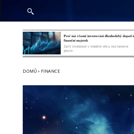
Proč má včasné investování dlouhodobý dopad 
finanční majetek
Začít investovat v mladém věku neznamená
pouze...
DOMŮ
FINANCE