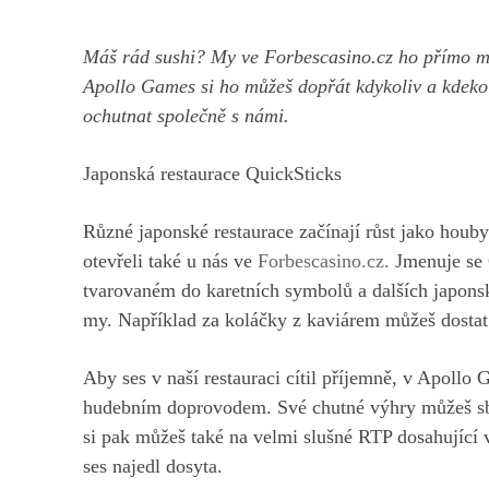
Máš rád sushi? My ve Forbescasino.cz ho přímo mi
Apollo Games si ho můžeš dopřát kdykoliv a kdekol
ochutnat společně s námi.
Japonská restaurace QuickSticks
Různé japonské restaurace začínají růst jako houb
otevřeli také u nás ve
Forbescasino.cz.
Jmenuje se Q
tvarovaném do karetních symbolů a dalších japonsk
my. Například za koláčky z kaviárem můžeš dostat
Aby ses v naší restauraci cítil příjemně, v Apoll
hudebním doprovodem. Své chutné výhry můžeš sbír
si pak můžeš také na velmi slušné RTP dosahující v
ses najedl dosyta.