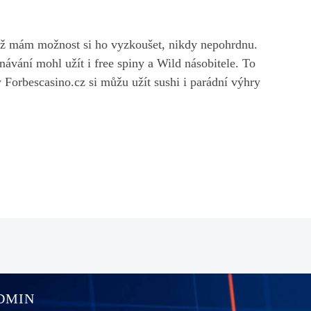
yž mám možnost si ho vyzkoušet, nikdy nepohrdnu.
tnávání mohl užít i free spiny a Wild násobitele. To
Forbescasino.cz si můžu užít sushi i parádní výhry
DMIN