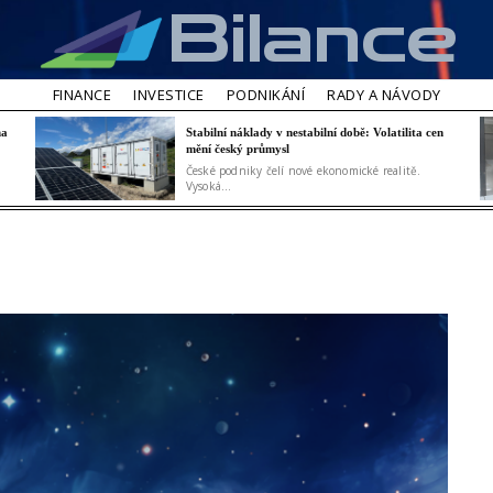
Bilance
FINANCE
INVESTICE
PODNIKÁNÍ
RADY A NÁVODY
na
Stabilní náklady v nestabilní době: Volatilita cen
mění český průmysl
České podniky čelí nové ekonomické realitě.
Vysoká...