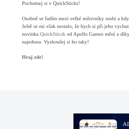
Pochutnej si v QuickSticks!
Osobně se řadím mezi velké milovníky sushi a kd
Ještě se mi však nestalo, že bych si při jeho vychu
novinka
QuickSticsk
od Apollo Games mění a díky 
najednou. Vyzkoušej si ho taky!
Hraj zde!
A