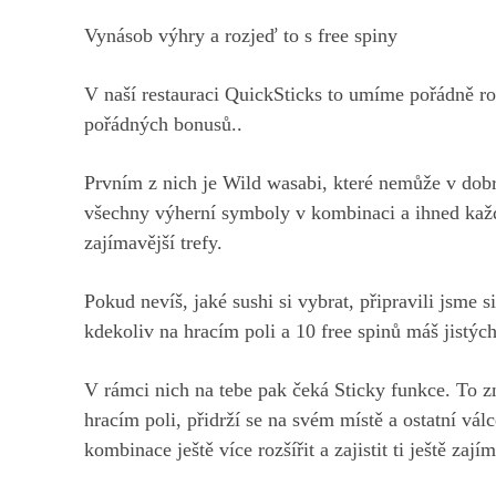
Vynásob výhry a rozjeď to s free spiny
V naší restauraci QuickSticks to umíme pořádně roz
pořádných bonusů..
Prvním z nich je Wild wasabi, které nemůže v dobr
všechny výherní symboly v kombinaci a ihned kaž
zajímavější trefy.
Pokud nevíš, jaké sushi si vybrat, připravili jsme 
kdekoliv na hracím poli a 10 free spinů máš jistýc
V rámci nich na tebe pak čeká Sticky funkce. To z
hracím poli, přidrží se na svém místě a ostatní vá
kombinace ještě více rozšířit a zajistit ti ještě zaj