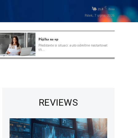
C
21.8
Brno
Pátek, 7 srpna, 2026
Půjčka na op
Představte si situaci: auto odmítne nastartovat
tři...
REVIEWS