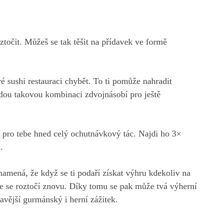
točit. Můžeš se tak těšit na přídavek ve formě
é sushi restauraci chybět. To ti pomůže nahradit
dou takovou kombinaci zdvojnásobí pro ještě
si pro tebe hned celý ochutnávkový tác. Najdi ho 3×
h.
namená, že když se ti podaří získat výhru kdekoliv na
lce se roztočí znovu. Díky tomu se pak může tvá výherní
ímavější gurmánský i herní zážitek.