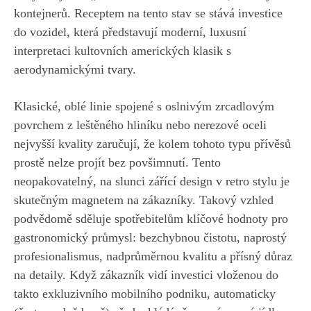
kontejnerů. Receptem na tento stav se stává investice
do vozidel, která představují moderní, luxusní
interpretaci kultovních amerických klasik s
aerodynamickými tvary.
Klasické, oblé linie spojené s oslnivým zrcadlovým
povrchem z leštěného hliníku nebo nerezové oceli
nejvyšší kvality zaručují, že kolem tohoto typu přívěsů
prostě nelze projít bez povšimnutí. Tento
neopakovatelný, na slunci zářící design v retro stylu je
skutečným magnetem na zákazníky. Takový vzhled
podvědomě sděluje spotřebitelům klíčové hodnoty pro
gastronomický průmysl: bezchybnou čistotu, naprostý
profesionalismus, nadprůměrnou kvalitu a přísný důraz
na detaily. Když zákazník vidí investici vloženou do
takto exkluzivního mobilního podniku, automaticky