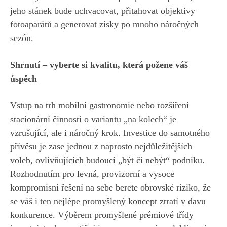
jeho stánek bude uchvacovat, přitahovat objektivy
fotoaparátů a generovat zisky po mnoho náročných
sezón.
Shrnutí – vyberte si kvalitu, která požene váš
úspěch
Vstup na trh mobilní gastronomie nebo rozšíření
stacionární činnosti o variantu „na kolech“ je
vzrušující, ale i náročný krok. Investice do samotného
přívěsu je zase jednou z naprosto nejdůležitějších
voleb, ovlivňujících budoucí „být či nebýt“ podniku.
Rozhodnutím pro levná, provizorní a vysoce
kompromisní řešení na sebe berete obrovské riziko, že
se váš i ten nejlépe promyšlený koncept ztratí v davu
konkurence. Výběrem promyšlené prémiové třídy