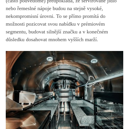
(často podvědomě) předpokládá, že servírované jídlo
nebo řemeslné nápoje budou na stejně vysoké,
nekompromisní úrovni. To se přímo promítá do
možnosti pozicovat svou nabídku v prémiovém
segmentu, budovat silnější značku a v konečném
důsledku dosahovat mnohem vyšších marží.