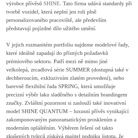
výrobce přívěsů
SHINE
. Tato firma udává standardy při
tvorbě vozidel, která neplní jen roli plně
personalizovaného pracoviště, ale především
představují pojízdné dílo užitého umění.
V jejich rozmanitém portfoliu najdeme modelové řady,
které ideálně zapadají do přísných požadavků
prémiového sektoru. Patří mezi ně mimo jiné
velkolepá, zrcadlová série SUMMER (dostupná také v
dechberoucím, exkluzivním zlatém provedení), nebo
barevně flexibilní řada SPRING, která umožňuje
precizní výběr laku sladěného s detailním brandingem
značky. Zvláštní pozornost si zaslouží také inovativní
model SHINE QUANTUM – luxusní přívěs vynikající
zakomponovaným panoramatickým prosklením a
moderním opláštěním. Výběrem řešení od takto
zkušených tvůrců získává majitel podniku jistotu, že