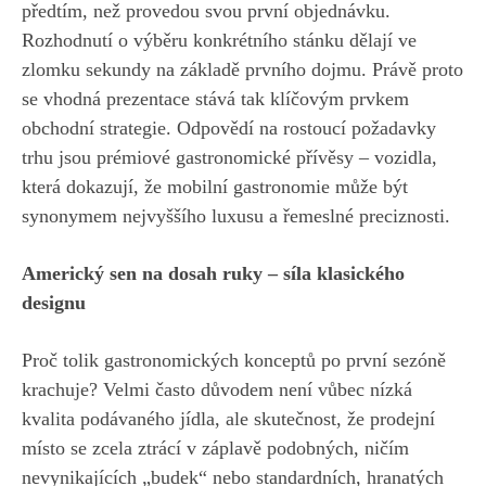
předtím, než provedou svou první objednávku.
Rozhodnutí o výběru konkrétního stánku dělají ve
zlomku sekundy na základě prvního dojmu. Právě proto
se vhodná prezentace stává tak klíčovým prvkem
obchodní strategie. Odpovědí na rostoucí požadavky
trhu jsou prémiové gastronomické přívěsy – vozidla,
která dokazují, že mobilní gastronomie může být
synonymem nejvyššího luxusu a řemeslné preciznosti.
Americký sen na dosah ruky – síla klasického
designu
Proč tolik gastronomických konceptů po první sezóně
krachuje? Velmi často důvodem není vůbec nízká
kvalita podávaného jídla, ale skutečnost, že prodejní
místo se zcela ztrácí v záplavě podobných, ničím
nevynikajících „budek“ nebo standardních, hranatých