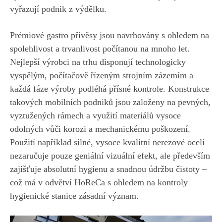
vyřazují podnik z výdělku.
Prémiové gastro přívěsy jsou navrhovány s ohledem na
spolehlivost a trvanlivost počítanou na mnoho let.
Nejlepší výrobci na trhu disponují technologicky
vyspělým, počítačově řízeným strojním zázemím a
každá fáze výroby podléhá přísné kontrole. Konstrukce
takových mobilních podniků jsou založeny na pevných,
vyztužených rámech a využití materiálů vysoce
odolných vůči korozi a mechanickému poškození.
Použití například silné, vysoce kvalitní nerezové oceli
nezaručuje pouze geniální vizuální efekt, ale především
zajišťuje absolutní hygienu a snadnou údržbu čistoty –
což má v odvětví HoReCa s ohledem na kontroly
hygienické stanice zásadní význam.