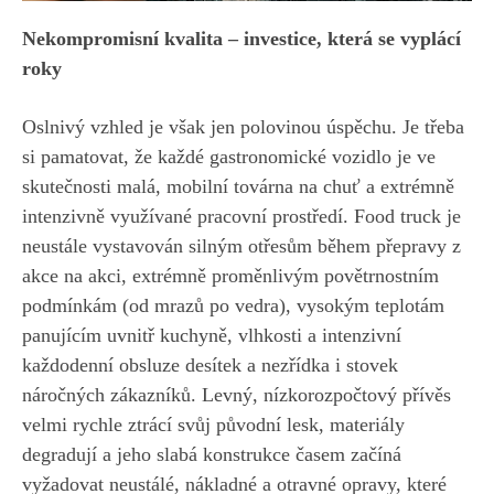
Nekompromisní kvalita – investice, která se vyplácí
roky
Oslnivý vzhled je však jen polovinou úspěchu. Je třeba
si pamatovat, že každé gastronomické vozidlo je ve
skutečnosti malá, mobilní továrna na chuť a extrémně
intenzivně využívané pracovní prostředí. Food truck je
neustále vystavován silným otřesům během přepravy z
akce na akci, extrémně proměnlivým povětrnostním
podmínkám (od mrazů po vedra), vysokým teplotám
panujícím uvnitř kuchyně, vlhkosti a intenzivní
každodenní obsluze desítek a nezřídka i stovek
náročných zákazníků. Levný, nízkorozpočtový přívěs
velmi rychle ztrácí svůj původní lesk, materiály
degradují a jeho slabá konstrukce časem začíná
vyžadovat neustálé, nákladné a otravné opravy, které