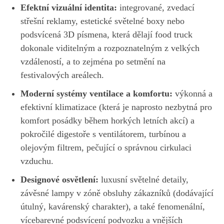
Efektní vizuální identita:
integrované, zvedací
střešní reklamy, estetické světelné boxy nebo
podsvícená 3D písmena, která dělají food truck
dokonale viditelným a rozpoznatelným z velkých
vzdáleností, a to zejména po setmění na
festivalových areálech.
Moderní systémy ventilace a komfortu:
výkonná a
efektivní klimatizace (která je naprosto nezbytná pro
komfort posádky během horkých letních akcí) a
pokročilé digestoře s ventilátorem, turbínou a
olejovým filtrem, pečující o správnou cirkulaci
vzduchu.
Designové osvětlení:
luxusní světelné detaily,
závěsné lampy v zóně obsluhy zákazníků (dodávající
útulný, kavárenský charakter), a také fenomenální,
vícebarevné podsvícení podvozku a vnějších