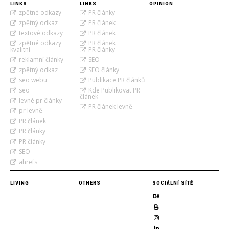
LINKS
LINKS
OPINION
zpětné odkazy
PR články
zpětný odkaz
PR článek
textové odkazy
PR článek
zpětné odkazy
PR článek
kvalitní
PR články
reklamní články
SEO
zpětný odkaz
SEO články
seo webu
Publikace PR článků
seo
Kde Publikovat PR
článek
levné pr články
PR článek levně
pr levně
PR článek
PR články
PR články
SEO
ahrefs
LIVING
OTHERS
SOCIÁLNÍ SÍTĚ