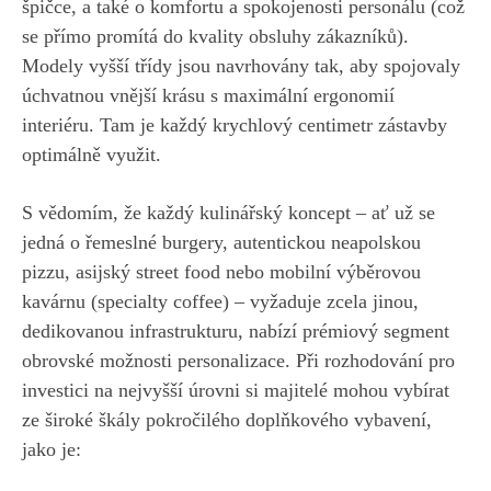
špičce, a také o komfortu a spokojenosti personálu (což
se přímo promítá do kvality obsluhy zákazníků).
Modely vyšší třídy jsou navrhovány tak, aby spojovaly
úchvatnou vnější krásu s maximální ergonomií
interiéru. Tam je každý krychlový centimetr zástavby
optimálně využit.
S vědomím, že každý kulinářský koncept – ať už se
jedná o řemeslné burgery, autentickou neapolskou
pizzu, asijský street food nebo mobilní výběrovou
kavárnu (specialty coffee) – vyžaduje zcela jinou,
dedikovanou infrastrukturu, nabízí prémiový segment
obrovské možnosti personalizace. Při rozhodování pro
investici na nejvyšší úrovni si majitelé mohou vybírat
ze široké škály pokročilého doplňkového vybavení,
jako je: