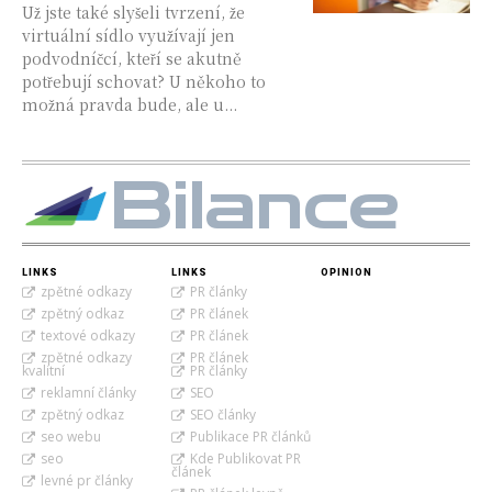
Už jste také slyšeli tvrzení, že
virtuální sídlo využívají jen
podvodníčcí, kteří se akutně
potřebují schovat? U někoho to
možná pravda bude, ale u...
Bilance
LINKS
LINKS
OPINION
zpětné odkazy
PR články
zpětný odkaz
PR článek
textové odkazy
PR článek
zpětné odkazy
PR článek
kvalitní
PR články
reklamní články
SEO
zpětný odkaz
SEO články
seo webu
Publikace PR článků
seo
Kde Publikovat PR
článek
levné pr články