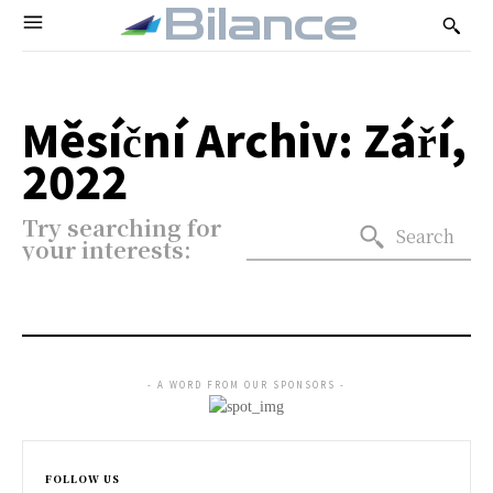
Bilance
Měsíční Archiv: Září,
2022
Try searching for
Search
your interests:
- A WORD FROM OUR SPONSORS -
FOLLOW US