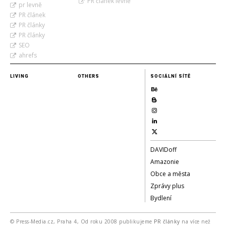
PR článek levně
pr levně
PR článek
PR články
PR články
SEO
ahrefs
LIVING
OTHERS
SOCIÁLNÍ SÍTĚ
DAVIDoff
Amazonie
Obce a města
Zprávy plus
Bydlení
© Press-Media.cz, Praha 4, Od roku 2008 publikujeme
PR články
na více než