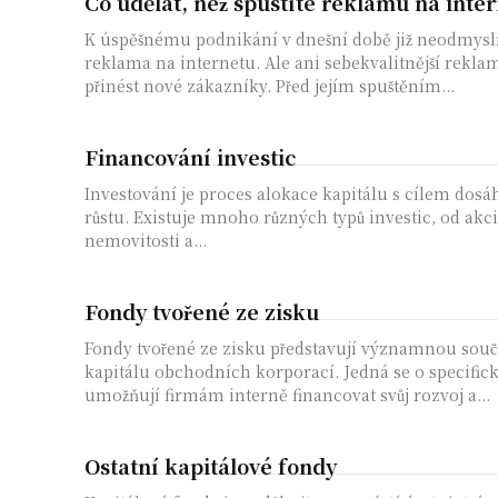
Co udělat, než spustíte reklamu na inte
K úspěšnému podnikání v dnešní době již neodmysli
reklama na internetu. Ale ani sebekvalitnější rekl
přinést nové zákazníky. Před jejím spuštěním...
Financování investic
Investování je proces alokace kapitálu s cílem dos
růstu. Existuje mnoho různých typů investic, od akci
nemovitosti a...
Fondy tvořené ze zisku
Fondy tvořené ze zisku představují významnou souč
kapitálu obchodních korporací. Jedná se o specifick
umožňují firmám interně financovat svůj rozvoj a...
Ostatní kapitálové fondy