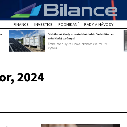
Bilance
FINANCE
INVESTICE
PODNIKÁNÍ
RADY A NÁVODY
na
Stabilní náklady v nestabilní době: Volatilita cen
mění český průmysl
České podniky čelí nové ekonomické realitě.
Vysoká...
or, 2024