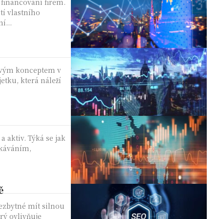
a financování firem.
tí vlastního
í...
íčovým konceptem v
etku, která náleží
a aktiv. Týká se jak
ískáváním,
ě
ezbytné mít silnou
rý ovlivňuje