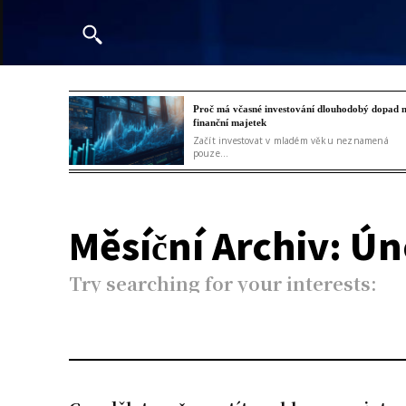
Proč má včasné investování dlouhodobý dopad 
finanční majetek
Začít investovat v mladém věku neznamená
pouze...
Měsíční Archiv: Ún
Try searching for your interests: