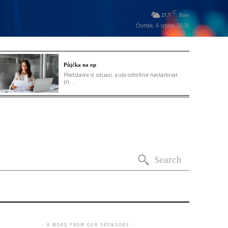
C
27.7
Brno
Čtvrtek, 6 srpna, 2026
Půjčka na op
Představte si situaci: auto odmítne nastartovat
tři...
Search
- A WORD FROM OUR SPONSORS -