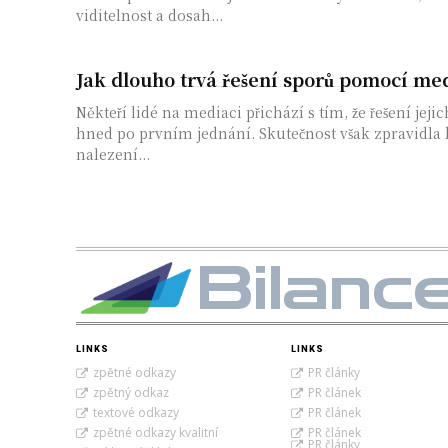
viditelnost a dosah...
Jak dlouho trvá řešení sporů pomocí me
Někteří lidé na mediaci přichází s tím, že řešení jejic
hned po prvním jednání. Skutečnost však zpravidla 
nalezení...
Bilanc
LINKS
LINKS
zpětné odkazy
PR články
zpětný odkaz
PR článek
textové odkazy
PR článek
zpětné odkazy kvalitní
PR článek
PR články