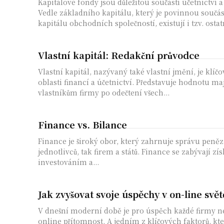
Kapitálové fondy jsou důležitou součástí účetnictví 
Vedle základního kapitálu, který je povinnou součás
kapitálu obchodních společností, existují i tzv. ostatn
Vlastní kapitál: Redakční průvodce
Vlastní kapitál, nazývaný také vlastní jmění, je kl
oblasti financí a účetnictví. Představuje hodnotu maj
vlastníkům firmy po odečtení všech...
Finance vs. Bilance
Finance je široký obor, který zahrnuje správu peněz 
jednotlivců, tak firem a států. Finance se zabývají z
investováním a...
Jak zvyšovat svoje úspěchy v on-line svět
V dnešní moderní době je pro úspěch každé firmy n
online přítomnost. A jedním z klíčových faktorů, kte