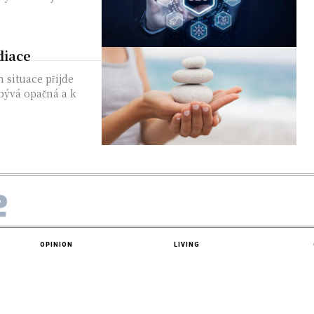
diace
h situace přijde
bývá opačná a k
e
OPINION
LIVING