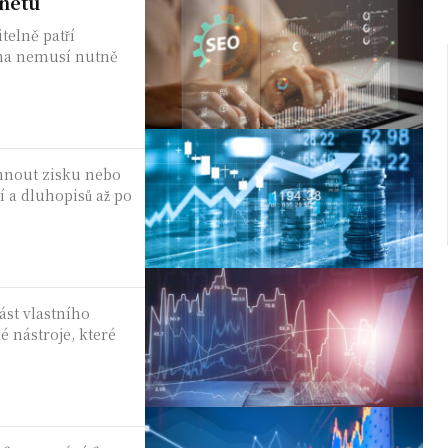
rnetu
telně patří
ama nemusí nutně
áhnout zisku nebo
í a dluhopisů až po
ást vlastního
é nástroje, které