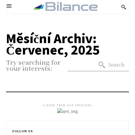
Bilance
Měsíční Archiv:
Červenec, 2025
Try searching for
Search
your interests:
- A WORD FROM OUR SPONSORS -
FOLLOW US