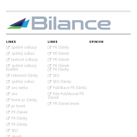
Bilance
LINKS
LINKS
OPINION
zpětné odkazy
PR články
zpětný odkaz
PR článek
textové odkazy
PR článek
zpětné odkazy
PR článek
kvalitní
PR články
reklamní články
SEO
zpětný odkaz
SEO články
seo webu
Publikace PR článků
seo
Kde Publikovat PR
článek
levné pr články
PR článek levně
pr levně
PR článek
PR články
PR články
SEO
ahrefs