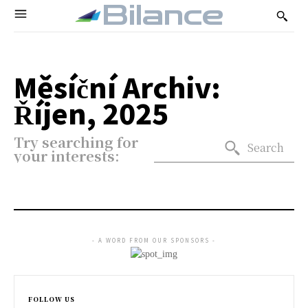
Bilance
Měsíční Archiv:
Říjen, 2025
Try searching for
Search
your interests:
- A WORD FROM OUR SPONSORS -
FOLLOW US