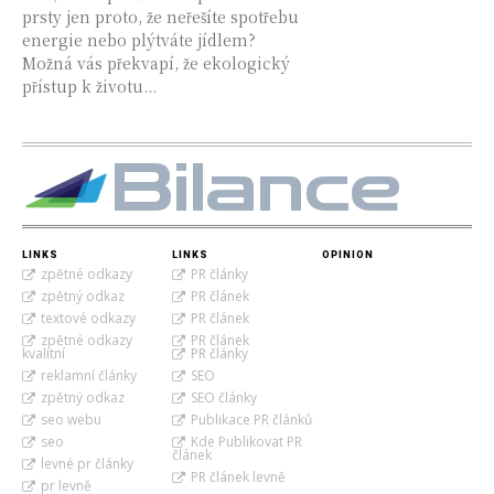
prsty jen proto, že neřešíte spotřebu
energie nebo plýtváte jídlem?
Možná vás překvapí, že ekologický
přístup k životu...
Bilance
LINKS
LINKS
OPINION
zpětné odkazy
PR články
zpětný odkaz
PR článek
textové odkazy
PR článek
zpětné odkazy
PR článek
kvalitní
PR články
reklamní články
SEO
zpětný odkaz
SEO články
seo webu
Publikace PR článků
seo
Kde Publikovat PR
článek
levné pr články
PR článek levně
pr levně