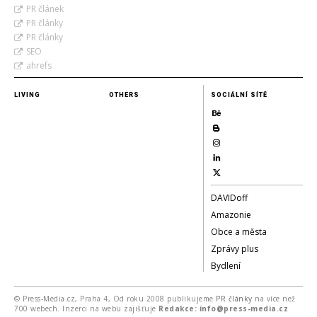
PR článek
PR články
PR články
SEO
ahrefs
LIVING
OTHERS
SOCIÁLNÍ SÍTĚ
DAVIDoff
Amazonie
Obce a města
Zprávy plus
Bydlení
© Press-Media.cz, Praha 4, Od roku 2008 publikujeme
PR články
na více než
700 webech. Inzerci na webu zajišťuje
Redakce: info@press-media.cz