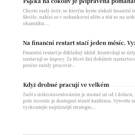
Půjčka na cokoliv je připravena pomáhat
Chcete malý úvěr, se kterým byste získali finanční in
Skvěle, nabízí se v nebankovní sféře a těší se na setk
okamžiku....
Na finanční restart stačí jeden měsíc. V
Finanční restart je důkladný úklid. Kontrolují se účty
nastavují se úspory. Za třicet dní dokážete nastarto
peníze začaly pracovat...
Když drobné pracují ve velkém
Začít s mikroinvestováním je možné už od 1 dolaru, p
pole investic je dostupné téměř každému. Vytvořte s
vyzkoušejte nejrůznější strategie,...