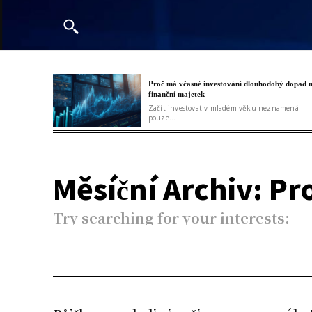
Proč má včasné investování dlouhodobý dopad 
finanční majetek
Začít investovat v mladém věku neznamená
pouze...
Měsíční Archiv: Pr
Try searching for your interests: