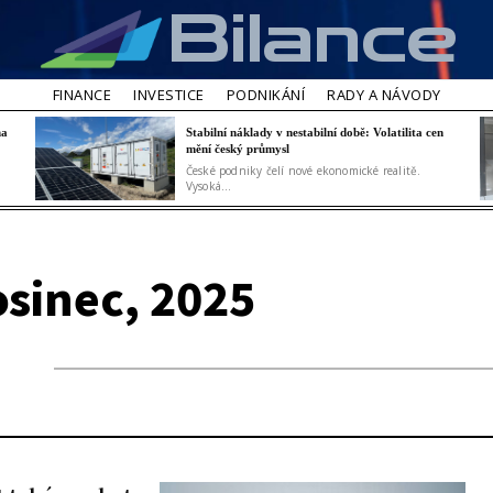
Bilance
FINANCE
INVESTICE
PODNIKÁNÍ
RADY A NÁVODY
na
Stabilní náklady v nestabilní době: Volatilita cen
mění český průmysl
České podniky čelí nové ekonomické realitě.
Vysoká...
osinec, 2025