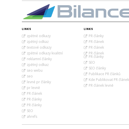
Bilanc
LINKS
LINKS
zpětné odkazy
PR články
zpětný odkaz
PR článek
textové odkazy
PR článek
zpětné odkazy kvalitní
PR článek
PR články
reklamní články
SEO
zpětný odkaz
SEO články
seo webu
Publikace PR článků
seo
Kde Publikovat PR článek
levné pr články
PR článek levně
pr levně
PR článek
PR články
PR články
SEO
ahrefs