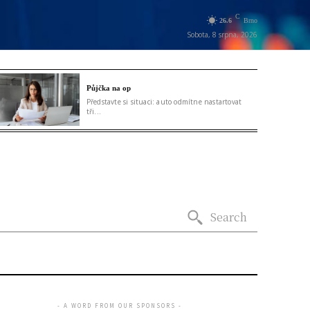
C
26.6
Brno
Sobota, 8 srpna, 2026
Půjčka na op
Představte si situaci: auto odmítne nastartovat
tři...
Search
- A WORD FROM OUR SPONSORS -