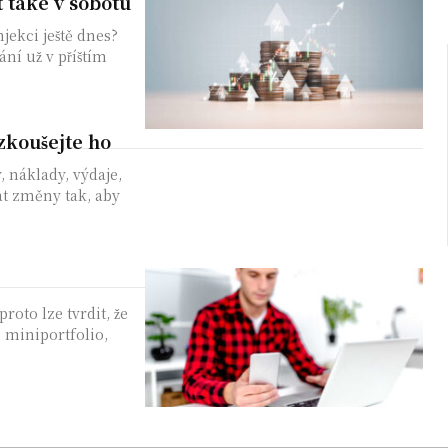
 také v sobotu
jekci ještě dnes?
ání už v příštím
yzkoušejte ho
, náklady, výdaje,
vat změny tak, aby
roto lze tvrdit, že
i miniportfolio,