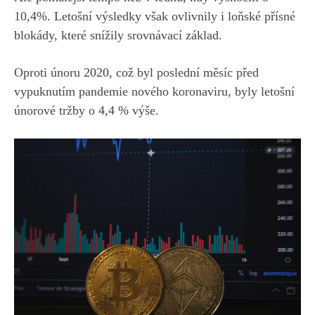
10,4%. Letošní výsledky však ovlivnily i loňské přísné
blokády, které snížily srovnávací základ.
Oproti únoru 2020, což byl poslední měsíc před
vypuknutím pandemie nového koronaviru, byly letošní
únorové tržby o 4,4 % výše.