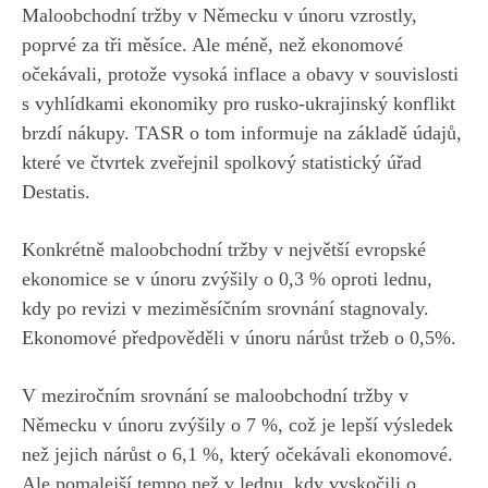
Maloobchodní tržby v Německu v únoru vzrostly,
poprvé za tři měsíce. Ale méně, než ekonomové
očekávali, protože vysoká inflace a obavy v souvislosti
s vyhlídkami ekonomiky pro rusko-ukrajinský konflikt
brzdí nákupy. TASR o tom informuje na základě údajů,
které ve čtvrtek zveřejnil spolkový statistický úřad
Destatis.
Konkrétně maloobchodní tržby v největší evropské
ekonomice se v únoru zvýšily o 0,3 % oproti lednu,
kdy po revizi v meziměsíčním srovnání stagnovaly.
Ekonomové předpověděli v únoru nárůst tržeb o 0,5%.
V meziročním srovnání se maloobchodní tržby v
Německu v únoru zvýšily o 7 %, což je lepší výsledek
než jejich nárůst o 6,1 %, který očekávali ekonomové.
Ale pomalejší tempo než v lednu, kdy vyskočili o