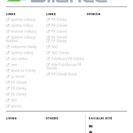
LINKS
LINKS
OPINION
zpětné odkazy
PR články
zpětný odkaz
PR článek
textové odkazy
PR článek
zpětné odkazy
PR článek
kvalitní
PR články
reklamní články
SEO
zpětný odkaz
SEO články
seo webu
Publikace PR článků
seo
Kde Publikovat PR
článek
levné pr články
PR článek levně
pr levně
PR článek
PR články
PR články
SEO
ahrefs
LIVING
OTHERS
SOCIÁLNÍ SÍTĚ