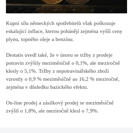
Kupní sílu německých spotřebitelů však poškozuje
eskalující inflace, kterou pohánějí zejména vyšší ceny
plynu, topného oleje a benzínu.
Destatis uvedl také, že v únoru se tržby z prodeje
potravin zvýšily meziměsíčně o 0,1%, ale meziročně
klesly o 5,1%. Tržby z nepotravinářského zboží
vzrostly o 0,9 % meziměsíčně ao 16,2 % meziročně,
zejména v důsledku bazického efektu.
On-line prodej a zásilkový prodej se meziměsíčně
zvýšil o 1,8%, ale meziročně klesl o 7,9%.