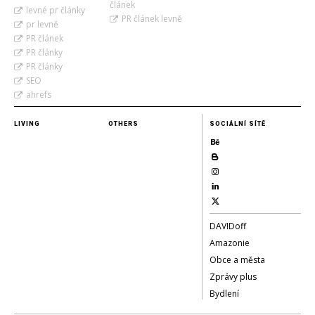
článek
levné pr články
PR článek levně
pr levně
PR článek
PR články
PR články
SEO
ahrefs
LIVING
OTHERS
SOCIÁLNÍ SÍTĚ
DAVIDoff
Amazonie
Obce a města
Zprávy plus
Bydlení