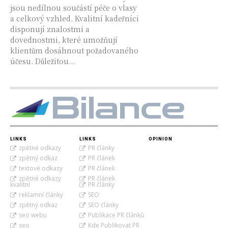
jsou nedílnou součástí péče o vlasy
a celkový vzhled. Kvalitní kadeřníci
disponují znalostmi a
dovednostmi, které umožňují
klientům dosáhnout požadovaného
účesu. Důležitou...
Bilance
LINKS
LINKS
OPINION
zpětné odkazy
PR články
zpětný odkaz
PR článek
textové odkazy
PR článek
zpětné odkazy
PR článek
kvalitní
PR články
reklamní články
SEO
zpětný odkaz
SEO články
seo webu
Publikace PR článků
seo
Kde Publikovat PR