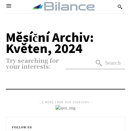
Bilance
Měsíční Archiv:
Květen, 2024
Try searching for
Search
your interests:
- A WORD FROM OUR SPONSORS -
FOLLOW US