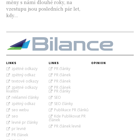
měny s námi dlouhé roky, na
vzestupu jsou posledních pár let,
kdy...
Bilance
LINKS
LINKS
OPINION
zpětné odkazy
PR články
zpětný odkaz
PR článek
textové odkazy
PR článek
zpětné odkazy
PR článek
kvalitní
PR články
reklamní články
SEO
zpětný odkaz
SEO články
seo webu
Publikace PR článků
seo
Kde Publikovat PR
článek
levné pr články
PR článek levně
pr levně
PR článek