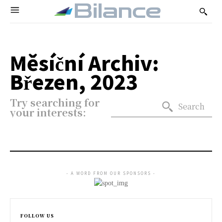
Bilance
Měsíční Archiv:
Březen, 2023
Try searching for
Search
your interests:
- A WORD FROM OUR SPONSORS -
FOLLOW US